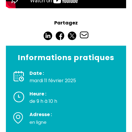
Partagez
Informations pratiques
Date :
mardi 11 février 2025
Heure :
de 9 h à 10 h
Adresse :
en ligne