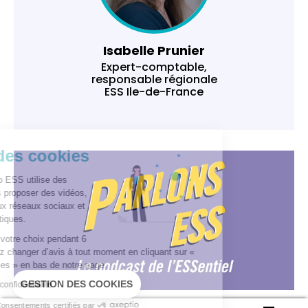
Isabelle Prunier
Expert-comptable,
responsable régionale
ESS Ile-de-France
Gestion des cookies
Ce site In Extenso ESS utilise des
cookies pour vous proposer des vidéos,
vous connecter aux réseaux sociaux et
réaliser des statistiques.
Nous conservons votre choix pendant 6
mois. Vous pouvez changer d’avis à tout moment en cliquant sur «
Gestion des cookies » en bas de notre page.
GESTION DES COOKIES
Lire la politique de confidentialité
Consentements certifiés par