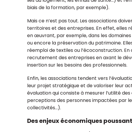
liés au logement, les ennuis de santé…) et ren
biais de la formation, par exemple).
Mais ce n’est pas tout. Les associations doive
territoires et des entreprises. En effet, elle
en œuvrant, par exemple, dans les domaines 
ou encore la préservation du patrimoine. El
réemploi de textiles ou l’écoconstruction. En ou
Frédéric Mazel
Julie Ja
recrutement des entreprises en axant le d
Expert-comptable,
Directrice, EB
commissaire aux comptes,
insertion sur les besoins des professionnels.
ssocié, responsable régional
ESS Provence
Enfin, les associations tendent vers l’évaluatio
leur projet stratégique et de valoriser leur ac
évaluation qui consiste à mesurer l’utilité d
perceptions des personnes impactées par le p
collectivités…).
Des enjeux économiques poussant 