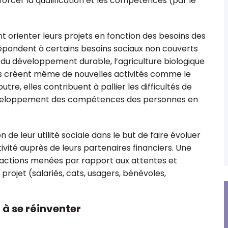
forcer la qualification et les compétences (par le
nt orienter leurs projets en fonction des besoins des
s répondent à certains besoins sociaux non couverts
du développement durable, l’agriculture biologique
les créent même de nouvelles activités comme le
tre, elles contribuent à pallier les difficultés de
cquot
Isabelle Prunier
éveloppement des compétences des personnes en
E Bross'Up
Expert-comptable,
responsable régionale ESS Ile-
de-France
n de leur utilité sociale dans le but de faire évoluer
tivité auprès de leurs partenaires financiers. Une
es actions menées par rapport aux attentes et
rojet (salariés, cats, usagers, bénévoles,
à se réinventer