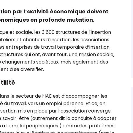
tion par l’activité économique doivent
économiques en profonde mutation.
ue et sociale, les 3 600 structures de l’insertion
teliers et chantiers d’insertion, les associations
 comptable
Les 15 points clés sur le fonds de
ions &
dotation
les entreprises de travail temporaire d’insertion,
ructures qui ont, avant tout, une mission sociale,
es changements sociétaux, mais également des
nt à se diversifier.
tilité
dans le secteur de l’IAE est d’accompagner les
du travail, vers un emploi pérenne. Et ce, en
insertion mis en place par l’association converge
 le savoir-être (autrement dit la conduite à adopter
ins à l’emploi périphériques (comme les problèmes