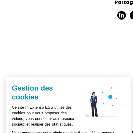
Partage
Gestion des
cookies
Ce site In Extenso ESS utilise des
cookies pour vous proposer des
vidéos, vous connecter aux réseaux
sociaux et réaliser des statistiques.
Actualités
Ebooks
Nous conservons votre choix pendant 6 mois. Vous pouvez