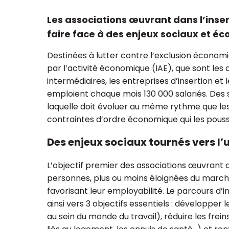
Les associations œuvrant dans l’inser
faire face à des enjeux sociaux et 
Destinées à lutter contre l’exclusion économiq
ualisation et regroupement
par l’activité économique (IAE), que sont les a
Réforme du plan
ssociations : à quoi faut-il
pour les associat
intermédiaires, les entreprises d’insertion et 
ser ?
fondations
emploient chaque mois 130 000 salariés. Des st
laquelle doit évoluer au même rythme que l
contraintes d’ordre économique qui les pousse
Des enjeux sociaux tournés vers l’u
L’objectif premier des associations œuvrant 
personnes, plus ou moins éloignées du marché 
favorisant leur employabilité. Le parcours d’
ainsi vers 3 objectifs essentiels : développer
au sein du monde du travail), réduire les fre