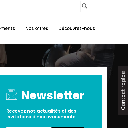
UNE AGENCE
CONTACTEZ-NOUS
ements
Nos offres
Découvrez-nous
Contact rapide
Newsletter
Recevez nos actualités et des
invitations à nos événements