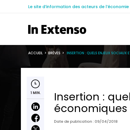
Le site d’information des acteurs de l’économie 
ACCUEIL
>
BRÈVES
>
INSERTION : QUELS ENJEUX SOCIAUX
Insertion : que
1 MIN.
économiques 
Date de publication :
09/04/2018