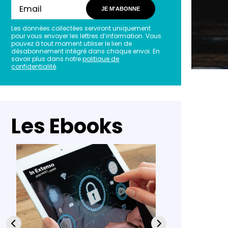
JE M'ABONNE
Les données collectées serviront uniquement
pour vous envoyer les lettres d’information. Vous
pouvez à tout moment utiliser le lien de
désabonnement intégré dans chaque envoi. En
savoir plus dans notre
politique de
confidentialité
.
Les Ebooks