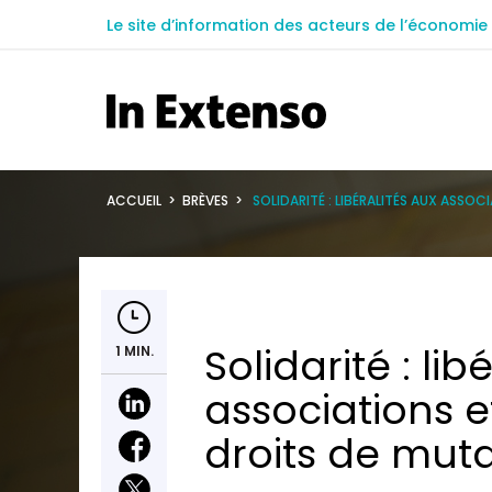
Le site d’information des acteurs de l’économie 
ACCUEIL
>
BRÈVES
>
SOLIDARITÉ : LIBÉRALITÉS AUX ASSO
Solidarité : lib
1 MIN.
associations e
droits de mut