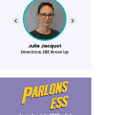
Julie Jacquot
Isa
Directrice, EBE Bross'Up
Exp
responsab