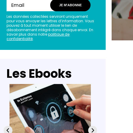
JE M'ABONNE
Les données collectées serviront uniquement
pour vous envoyer les lettres d’information. Vous
pouvez à tout moment utiliser le lien de
désabonnement intégré dans chaque envoi. En
savoir plus dans notre
politique de
confidentialité
.
Les Ebooks