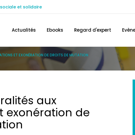
sociale et solidaire
ACCÉDEZ AU SITE IN EXTENSO
TROUVEZ 
Actualités
Ebooks
Regard d'expert
Evèn
CIATIONS ET EXONÉRATION DE DROITS DE MUTATION
éralités aux
t exonération de
ation