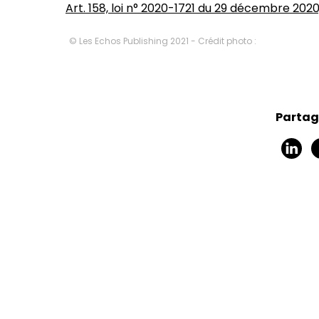
Art. 158, loi n° 2020-1721 du 29 décembre 2020
© Les Echos Publishing 2021 - Crédit photo :
Partage
Pierre Lamant
Laurent D
Directeur juridique
Expert-comptab
responsable régi
de Fra