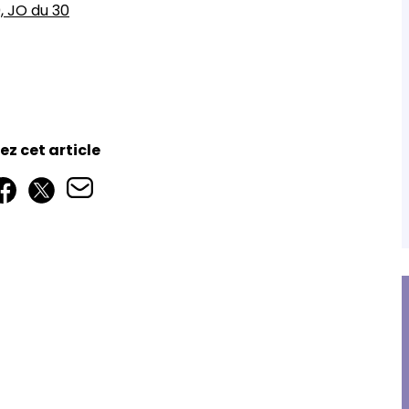
, JO du 30
z cet article
esmyter
Frédéric Mazel
le, associé,
Expert-comptable,
onal ESS Nord
commissaire aux comptes,
nce
associé, responsable régional
ESS Provence