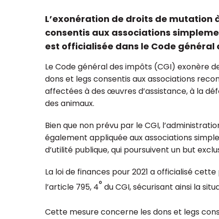
L’exonération de droits de mutation à 
consentis aux associations simpleme
est officialisée dans le Code général
ualisation et regroupement
Réforme du plan
Le Code général des impôts (CGI) exonère de 
ssociations : à quoi faut-il
pour les associat
dons et legs consentis aux associations recon
ser ?
fondations
affectées à des œuvres d’assistance, à la dé
des animaux.
Bien que non prévu par le CGI, l’administrati
également appliquée aux associations simpl
d’utilité publique, qui poursuivent un but excl
La loi de finances pour 2021 a officialisé cett
°
l’article 795, 4
du CGI, sécurisant ainsi la situ
Cette mesure concerne les dons et legs cons