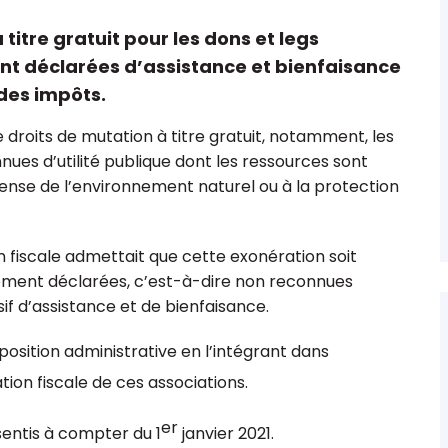
titre gratuit pour les dons et legs
nt déclarées d’assistance et bienfaisance
 des impôts.
 comptable
Les 15 points clés sur le fonds de
droits de mutation à titre gratuit, notamment, les
ions &
dotation
nues d’utilité publique dont les ressources sont
fense de l’environnement naturel ou à la protection
on fiscale admettait que cette exonération soit
ement déclarées, c’est-à-dire non reconnues
usif d’assistance et de bienfaisance.
e position administrative en l’intégrant dans
ation fiscale de ces associations.
er
entis à compter du 1
janvier 2021.