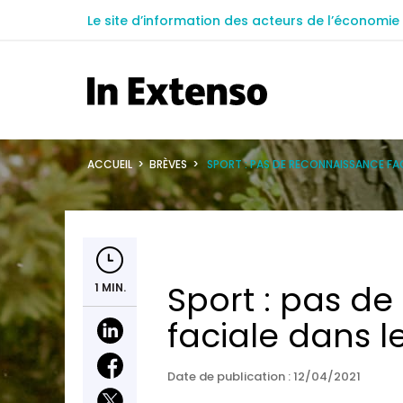
Le site d’information des acteurs de l’économie 
ACCUEIL
>
BRÈVES
>
SPORT : PAS DE RECONNAISSANCE FAC
Sport : pas d
1 MIN.
faciale dans l
Date de publication :
12/04/2021