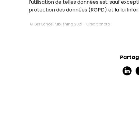
l’utilisation de telles données est, sauf excep
protection des données (RGPD) et la loi Infor
© Les Echos Publishing 2021 - Crédit photo :
Christian Serpaud
Laurent D
Partage
Expert-comptable,
Expert-comptab
commissaire aux comptes,
responsable régi
ssocié, directeur national ESS
de Fra