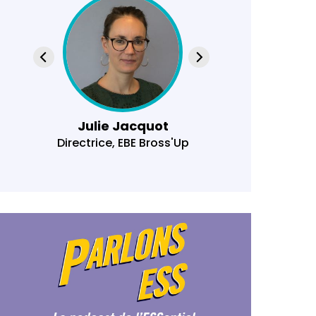
Julie Jacquot
Cen
Directrice, EBE Bross'Up
Manager
Auver