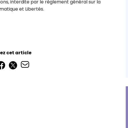
tions, interdite par le règlement général sur la
matique et Libertés.
esmyter
Pierre Lamant
z cet article
le, associé,
Directeur juridique
onal ESS Nord
nce