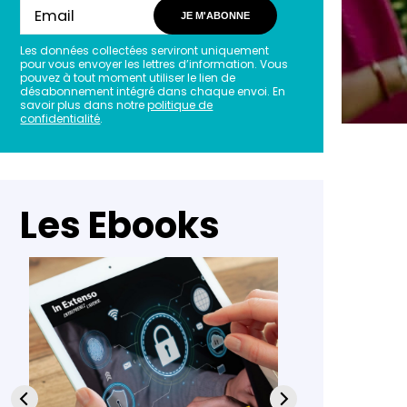
JE M'ABONNE
Les données collectées serviront uniquement
pour vous envoyer les lettres d’information. Vous
pouvez à tout moment utiliser le lien de
désabonnement intégré dans chaque envoi. En
savoir plus dans notre
politique de
confidentialité
.
Les Ebooks