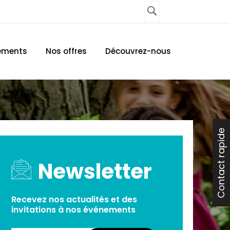
UNE AGENCE
CONTACTEZ-NOUS
ements
Nos offres
Découvrez-nous
Contact rapide
Newsletter
Recevez nos actualités et des
invitations à nos événements