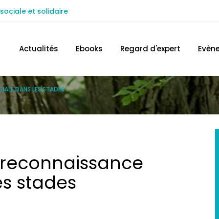
sociale et solidaire
ACCÉDEZ AU SITE IN EXTENSO
TROUVEZ 
Actualités
Ebooks
Regard d'expert
Evèn
IALE DANS LES STADES
e reconnaissance
es stades