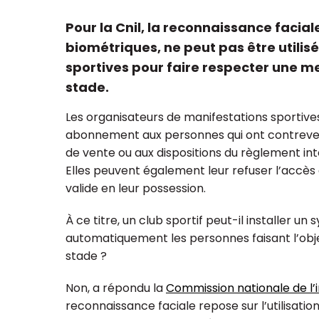
Pour la Cnil, la reconnaissance facial
biométriques, ne peut pas être utilis
sportives pour faire respecter une m
stade.
ualisation et regroupement
Réforme du plan
ssociations : à quoi faut-il
pour les associat
Les organisateurs de manifestations sportives
ser ?
fondations
abonnement aux personnes qui ont contreven
de vente ou aux dispositions du règlement inté
Elles peuvent également leur refuser l’accès 
valide en leur possession.
À ce titre, un club sportif peut-il installer u
automatiquement les personnes faisant l’obj
stade ?
Non, a répondu la
Commission nationale de l’i
reconnaissance faciale repose sur l’utilisatio