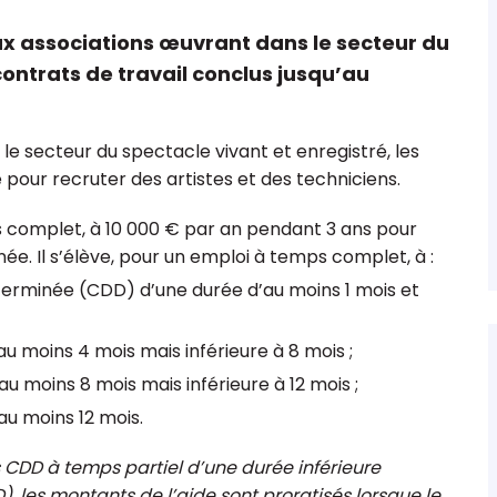
x associations œuvrant dans le secteur du
contrats de travail conclus jusqu’au
 comptable
Les 15 points clés sur le fonds de
le secteur du spectacle vivant et enregistré, les
ions &
dotation
 pour recruter des artistes et des techniciens.
s complet, à 10 000 € par an pendant 3 ans pour
. Il s’élève, pour un emploi à temps complet, à :
terminée (CDD) d’une durée d’au moins 1 mois et
u moins 4 mois mais inférieure à 8 mois ;
 moins 8 mois mais inférieure à 12 mois ;
u moins 12 mois.
 CDD à temps partiel d’une durée inférieure
), les montants de l’aide sont proratisés lorsque le