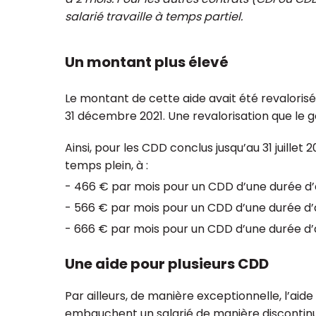
salarié travaille à temps partiel.
Un montant plus élevé
Le montant de cette aide avait été revalorisé
31 décembre 2021. Une revalorisation que l
Julie Jacquot
Isabelle 
Directrice, EBE Bross'Up
Expert-com
Ainsi, pour les CDD conclus jusqu’au 31 juillet 
responsable régi
temps plein, à :
de-Fra
- 466 € par mois pour un CDD d’une durée d’au
- 566 € par mois pour un CDD d’une durée d’a
- 666 € par mois pour un CDD d’une durée d’
Une aide pour plusieurs CDD
Par ailleurs, de manière exceptionnelle, l’a
embauchent un salarié de manière discontinu