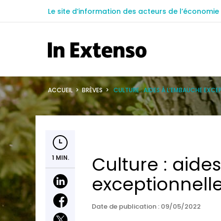
Le site d’information des acteurs de l’économie 
ACCUEIL
>
BRÈVES
>
CULTURE : AIDES À L’EMBAUCHE EXCE
Culture : aid
1 MIN.
exceptionnelle
Date de publication :
09/05/2022