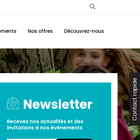
UNE AGENCE
CONTACTEZ-NOUS
ements
Nos offres
Découvrez-nous
Contact rapide
Newsletter
Recevez nos actualités et des
invitations à nos événements