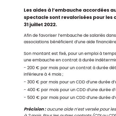
Les aides à l’embauche accordées au
spectacle sont revalorisées pour les 
31 juillet 2022.
ualisation et regroupement
Réforme du plan
Afin de favoriser l’embauche de salariés dans 
ssociations : à quoi faut-il
pour les associat
associations bénéficient d’une aide financière
ser ?
fondations
Son montant est fixé, pour un emploi à temp
une embauche en contrat à durée indéterminée
- 200 € par mois pour un contrat à durée dé
inférieure à 4 mois ;
- 300 € par mois pour un CDD d’une durée d’a
- 400 € par mois pour un CDD d’une durée d’au
- 500 € par mois pour un CDD d’une durée d’a
Précision :
aucune aide n’est versée pour les
à 2 mois. Pour les autres contrats (CDI ou CDD