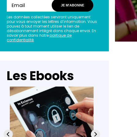
JE M'ABONNE
Les données collectées serviront uniquement
pour vous envoyer les lettres d’information. Vous
pouvez à tout moment utiliser le lien de
désabonnement intégré dans chaque envoi. En
savoir plus dans notre
politique de
confidentialité
.
Les Ebooks