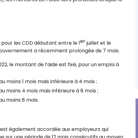
er
 pour les CDD débutant entre le 1
juillet et le
e gouvernement a récemment prolongée de 7 mois.
Prunier
Chloé Persillon
ptable,
Responsable Client Audit
2022, le montant de l’aide est fixé, pour un emploi à
onale ESS Ile-
nce
 moins 1 mois mais inférieure à 4 mois ;
u moins 4 mois mais inférieure à 8 mois ;
au moins 8 mois.
ide est également accordée aux employeurs qui
e sur une période de 12 mois consécutifs au moyen