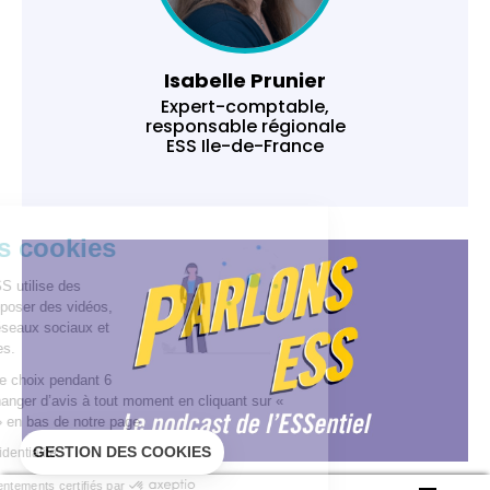
Isabelle Prunier
Expert-comptable,
responsable régionale
ESS Ile-de-France
Gestion des cookies
Ce site In Extenso ESS utilise des
cookies pour vous proposer des vidéos,
vous connecter aux réseaux sociaux et
réaliser des statistiques.
Nous conservons votre choix pendant 6
mois. Vous pouvez changer d’avis à tout moment en cliquant sur «
Gestion des cookies » en bas de notre page.
GESTION DES COOKIES
Lire la politique de confidentialité
Consentements certifiés par