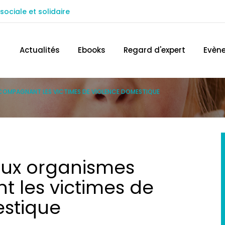
sociale et solidaire
ACCÉDEZ AU SITE IN EXTENSO
TROUVEZ 
Actualités
Ebooks
Regard d'expert
Evèn
COMPAGNANT LES VICTIMES DE VIOLENCE DOMESTIQUE
 aux organismes
 les victimes de
estique