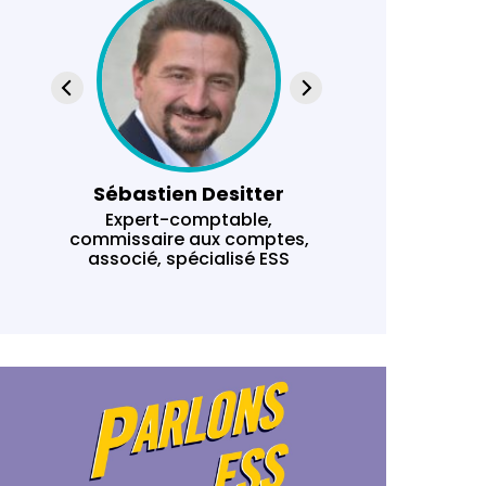
Sébastien Desitter
Marjolai
Expert-comptable,
Déléguée
commissaire aux comptes,
l
associé, spécialisé ESS