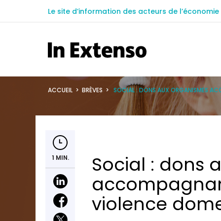
Le site d’information des acteurs de l’économie 
ACCUEIL
>
BRÈVES
>
SOCIAL : DONS AUX ORGANISMES AC
Social : dons
1 MIN.
accompagnant
violence dom