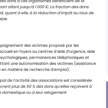
 des dons à ces organismes bénéficient de la
art allant jusqu’à 1 000 €. La fraction des dons
t, quant à elle, à la réduction d’impôt au taux de
ble.
aul
Valérie Rochard
compagnement des victimes proposé par les
le, associé,
Expert-comptable,
accueil en foyers ou centres d’aide d’urgence, aide
égional ESS
commissaire aux comptes,
t psychologiques, permanences téléphoniques et
Ouest
responsable régionale ESS
Centre-Ouest
ettant une autonomisation des victimes (assistance
ce en matière de recherche d’emploi).
pal de l’activité des associations est considérée
rent plus de 50 % des dons qu’elles reçoivent à
 domestique ou à leur relogement.