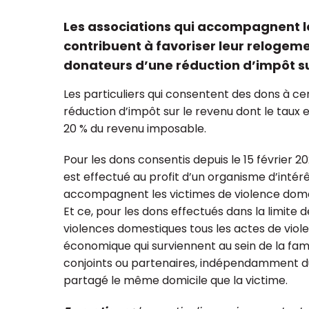
Les associations qui accompagnent l
contribuent à favoriser leur relogeme
donateurs d’une réduction d’impôt su
ualisation et regroupement
Réforme du plan
Les particuliers qui consentent des dons à ce
ssociations : à quoi faut-il
pour les associat
réduction d’impôt sur le revenu dont le taux e
ser ?
fondations
20 % du revenu imposable.
Pour les dons consentis depuis le 15 février 2
est effectué au profit d’un organisme d’intérêt
accompagnent les victimes de violence domes
Et ce, pour les dons effectués dans la limite 
violences domestiques tous les actes de viol
économique qui surviennent au sein de la fami
conjoints ou partenaires, indépendamment du f
partagé le même domicile que la victime.