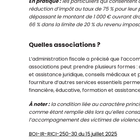
En pratique :
les particuliers qui consentent
réduction d’impôt au taux de 75 % pour leur p
dépassant le montant de 1 000 € ouvrant droi
66 % dans la limite de 20 % du revenu imposa
Quelles associations ?
Isabelle Prunier
Loïc P
L’administration fiscale a précisé que l’ac
Expert-comptable,
Expert-Comptab
associations peut prendre plusieurs formes : 
esponsable régionale ESS Ile-
responsable r
de-France
et assistance juridique, conseils médicaux e
Centre-
fourniture d’autres services essentiels perm
financière, éducative, formation et assistan
À noter :
la condition liée au caractère princi
comme étant remplie dès lors qu’elles consac
l’accompagnement des victimes de violence
BOI-IR-RICI-250-30 du 15 juillet 2025