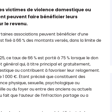
es victimes de violence domestique ou
nt peuvent faire bénéficier leurs
r le revenu.
 comptable
Les 15 points clés sur le fonds de
rtaines associations peuvent bénéficier d’une
ions &
dotation
st fixé à 66 % des montants versés, dans la limite de
025, ce taux de 66 % est porté à 75 % lorsque le don
 général qui, à titre principal et gratuitement,
tique ou contribuent à favoriser leur relogement.
de 1 000 €. Étant précisé que constituent des
ence physique, sexuelle, psychologique ou
lle ou du foyer ou entre des anciens ou actuels
ait que l’auteur de l’infraction partage ou a