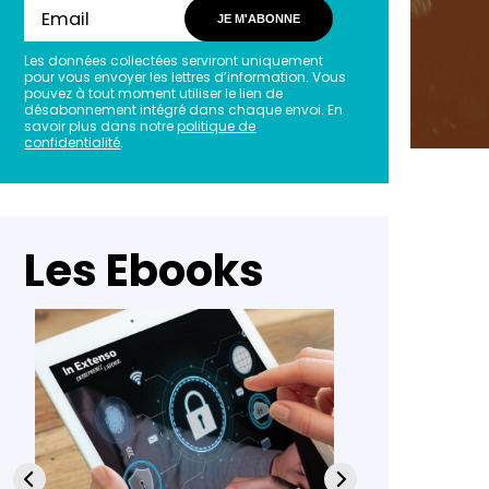
JE M'ABONNE
Les données collectées serviront uniquement
pour vous envoyer les lettres d’information. Vous
pouvez à tout moment utiliser le lien de
désabonnement intégré dans chaque envoi. En
savoir plus dans notre
politique de
confidentialité
.
Les Ebooks