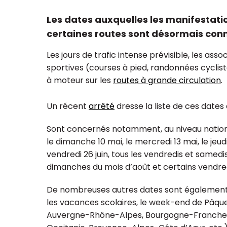
Les dates auxquelles les manifestation
certaines routes sont désormais con
Les jours de trafic intense prévisible, les as
ualisation et regroupement
sportives (courses à pied, randonnées cyclist
Réforme du plan
ssociations : à quoi faut-il
pour les associat
à moteur sur les
routes à grande circulation
.
ser ?
fondations
Un récent
arrêté
dresse la liste de ces dates 
Sont concernés notamment, au niveau national, le
le dimanche 10 mai, le mercredi 13 mai, le jeud
vendredi 26 juin, tous les vendredis et samedis
dimanches du mois d’août et certains vendred
De nombreuses autres dates sont également v
les vacances scolaires, le week-end de Pâques
Auvergne-Rhône-Alpes, Bourgogne-Franche-C