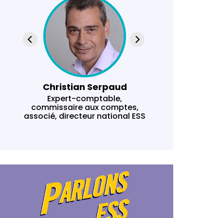
Christian Serpaud
Expert-comptable,
Expert-
commissaire aux comptes,
respon
associé, directeur national ESS
C