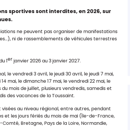
s sportives sont interdites, en 2026, sur
nues.
sociations ne peuvent pas organiser de manifestations
es...), ni de rassemblements de véhicules terrestres
 comptable
Les 15 points clés sur le fonds de
ions &
dotation
er
du 1
janvier 2026 au 3 janvier 2027.
 vendredi 3 avril, le jeudi 30 avril, le jeudi 7 mai,
i 14 mai, le dimanche 17 mai, le vendredi 22 mai, le
 du mois de juillet, plusieurs vendredis, samedis et
is des vacances de la Toussaint.
isées au niveau régional, entre autres, pendant
 et les jours fériés du mois de mai (Île-de-France,
omté, Bretagne, Pays de la Loire, Normandie,