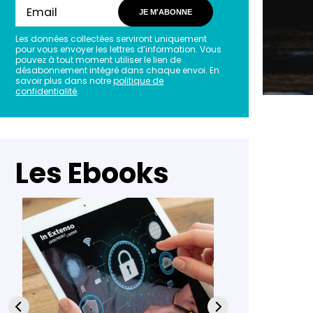
JE M'ABONNE
Les données collectées serviront uniquement
pour vous envoyer les lettres d’information. Vous
pouvez à tout moment utiliser le lien de
désabonnement intégré dans chaque envoi. En
savoir plus dans notre
politique de
confidentialité
.
Les Ebooks