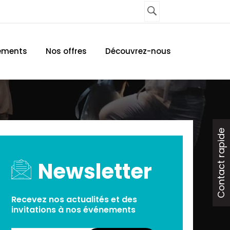
UNE AGENCE
CONTACTEZ-NOUS
ements
Nos offres
Découvrez-nous
Contact rapide
Newsletter
Recevez nos actualités et des
invitations à nos événements