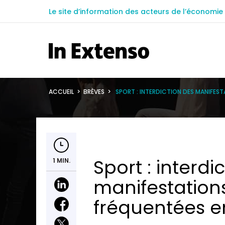
Le site d’information des acteurs de l’économie 
ACCUEIL
>
BRÈVES
>
SPORT : INTERDICTION DES MANIFEST
Sport : interdi
1 MIN.
manifestations
fréquentées e