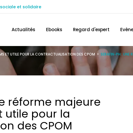
sociale et solidaire
ACCÉDEZ AU SITE IN EXTENSO
TROUVEZ 
Actualités
Ebooks
Regard d'expert
Evèn
ESMS ET UTILE POUR LA CONTRACTUALISATION DES CPOM
>
SERAFIN-PH : UNE 
ne réforme majeure
 utile pour la
tion des CPOM