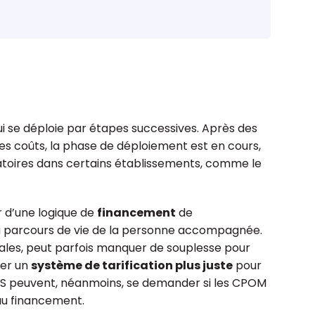
ui se déploie par étapes successives. Après des
Makala
Isabelle Prunier
es coûts, la phase de déploiement est en cours,
omptable,
Expert-comptable,
toires dans certains établissements, comme le
 aux comptes,
responsable régionale ESS Ile-
responsable
de-France
SS Sud-Ouest
 d’une logique de
financement
de
du parcours de vie de la personne accompagnée.
bales, peut parfois manquer de souplesse pour
éer un
système de tarification plus juste
pour
SMS peuvent, néanmoins, se demander si les CPOM
au financement.