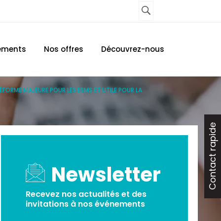
UNE AGENCE
CONTACTEZ-NOUS
ements
Nos offres
Découvrez-nous
RÉFORME MAJEURE POUR LES ESMS ET UTILE POUR LA
Contact rapide
Newsletter
Recevez nos actualités et des
invitations à nos événements