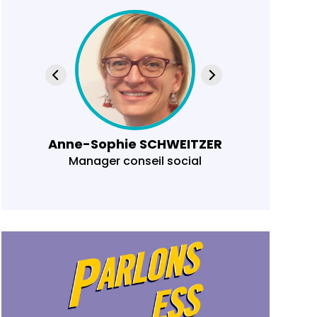
Anne-Sophie SCHWEITZER
Manager conseil social
E
commi
assoc
ESS, 