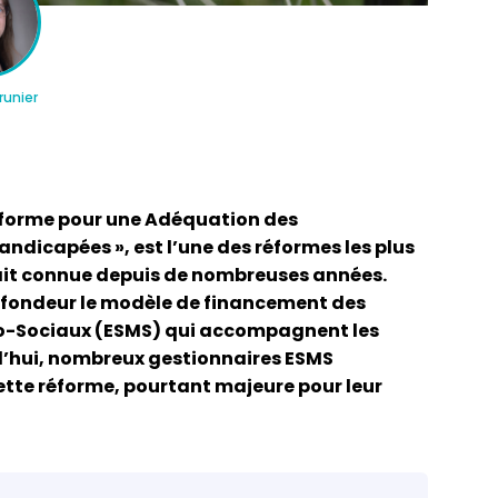
runier
n comptable
Les 15 points clés sur le fonds 
ations &
dotation
Réforme pour une Adéquation des
dicapées », est l’une des réformes les plus
 ait connue depuis de nombreuses années.
rofondeur le modèle de financement des
co-Sociaux (ESMS) qui accompagnent les
d’hui, nombreux gestionnaires ESMS
te réforme, pourtant majeure pour leur