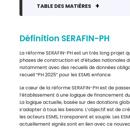
TABLE DES MATIÈRES
Définition SERAFIN-PH
La réforme SERAFIN-PH est un très long projet q
Julien Barbeau
Anne 
phases de construction et d’études nationales d
Expert-comptable, associé,
Expert-c
notamment avec des recueils de données obliga
responsable régional ESS
commissaire
recueil “PH 2025” pour les ESMS enfance.
Ouest-Atlantique
associée, 
régionale E
Le cœur de la réforme SERAFIN-PH est de passer
l’établissement à une logique de financement 
La logique actuelle, basée sur des dotations glo
s’adapter à tous les besoins. L’objectif est de cr
les acteurs ESMS, transparent et souple. Les E
actuellement signés sont en lien avec ce nouve