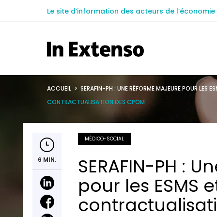
Le site d’information des acteurs de l’économie 
ACCUEIL
>
SERAFIN-PH : UNE RÉFORME MAJEURE POUR LES 
CONTRACTUALISATION DES CPOM
MÉDICO-SOCIAL
SERAFIN-PH : U
6 MIN.
pour les ESMS et
contractualisa