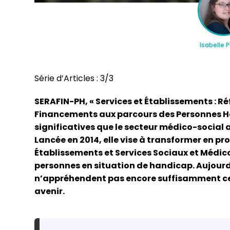
Isabelle P
Série d’Articles : 3/3
utualisation et regroupement
Réforme du pla
’associations : à quoi faut-il
pour les associ
SERAFIN-PH, « Services et Établissements : 
enser ?
fondations
Financements aux parcours des Personnes Han
significatives que le secteur médico-social
Lancée en 2014, elle vise à transformer en p
Établissements et Services Sociaux et Médi
personnes en situation de handicap. Aujour
n’appréhendent pas encore suffisamment cet
avenir.