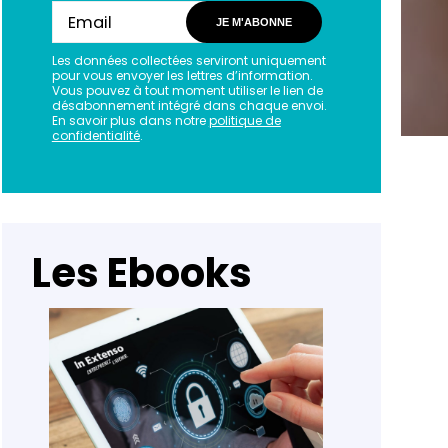
JE M'ABONNE
Les données collectées serviront uniquement
pour vous envoyer les lettres d’information.
Vous pouvez à tout moment utiliser le lien de
désabonnement intégré dans chaque envoi.
En savoir plus dans notre
politique de
confidentialité
.
Les Ebooks