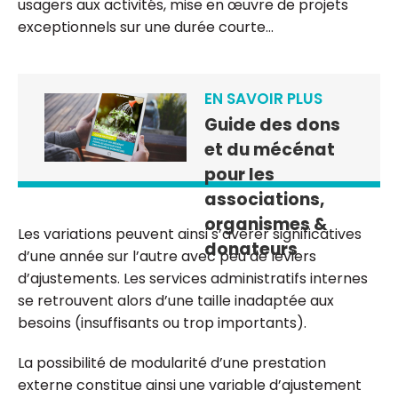
usagers aux activités, mise en œuvre de projets
exceptionnels sur une durée courte…
EN SAVOIR PLUS
Guide des dons
et du mécénat
pour les
associations,
organismes &
Les variations peuvent ainsi s’avérer significatives
donateurs
d’une année sur l’autre avec peu de leviers
d’ajustements. Les services administratifs internes
se retrouvent alors d’une taille inadaptée aux
besoins (insuffisants ou trop importants).
La possibilité de modularité d’une prestation
externe constitue ainsi une variable d’ajustement