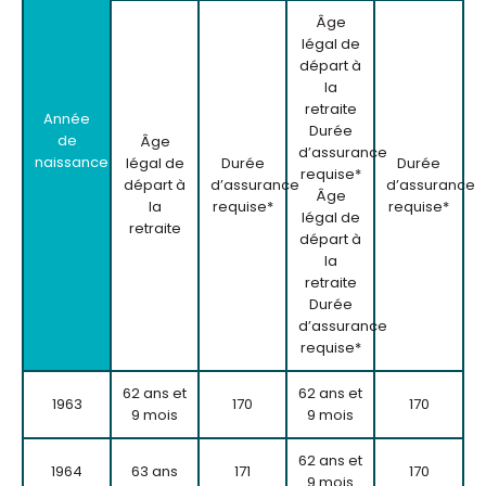
Âge
légal de
départ à
la
retraite
Année
Durée
de
Âge
d’assurance
naissance
légal de
Durée
Durée
requise*
départ à
d’assurance
d’assurance
Âge
la
requise*
requise*
légal de
retraite
départ à
la
retraite
Durée
d’assurance
requise*
62 ans et
62 ans et
1963
170
170
9 mois
9 mois
62 ans et
1964
63 ans
171
170
9 mois