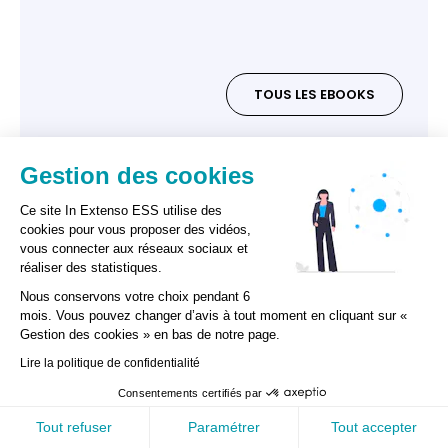
TOUS LES EBOOKS
Gestion des cookies
Nos Experts
Ce site In Extenso ESS utilise des
cookies pour vous proposer des vidéos,
vous connecter aux réseaux sociaux et
Nos experts vous répondent et vous
réaliser des statistiques.
accompagnent dans vos démarches
Nous conservons votre choix pendant 6
mois. Vous pouvez changer d’avis à tout moment en cliquant sur «
Gestion des cookies » en bas de notre page.
GESTION DES COOKIES
Lire la politique de confidentialité
Consentements certifiés par
home
search
contacts
Accueil
Recherche
Contact
Tout refuser
Paramétrer
Tout accepter
MENU