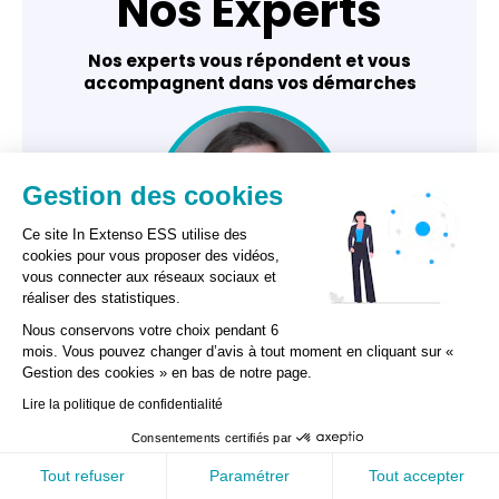
Nos Experts
Nos experts vous répondent et vous
accompagnent dans vos démarches
Gestion des cookies
Ce site In Extenso ESS utilise des
cookies pour vous proposer des vidéos,
vous connecter aux réseaux sociaux et
réaliser des statistiques.
Isabelle Prunier
Nous conservons votre choix pendant 6
Expert-comptable,
mois. Vous pouvez changer d’avis à tout moment en cliquant sur «
responsable régionale
Gestion des cookies » en bas de notre page.
ESS Ile-de-France
GESTION DES COOKIES
Lire la politique de confidentialité
Consentements certifiés par
home
search
contacts
Accueil
Recherche
Contact
Tout refuser
Paramétrer
Tout accepter
MENU