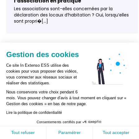
l’association en pratique
Les associations sont-elles concernées par la
déclaration des locaux d’habitation ? Oui, lorsqu’elles
sont propri�[...]
COMPTABILITÉ
Gestion des cookies
Ce site In Extenso ESS utilise des
cookies pour vous proposer des vidéos,
vous connecter aux réseaux sociaux et
réaliser des statistiques.
Nous conservons votre choix pendant 6
mois. Vous pouvez changer d’avis à tout moment en cliquant sur «
Réforme du plan comptable général : quel
Gestion des cookies » en bas de notre page.
impact sur les associations et...
GESTION DES COOKIES
Lire la politique de confidentialité
Le contexte de la réforme du plan comptable
Consentements certifiés par
général Le plan stratégique de l’Autorité des normes
home
search
contacts
comptables, lanc[...]
Accueil
Recherche
Contact
Tout refuser
Paramétrer
Tout accepter
MENU